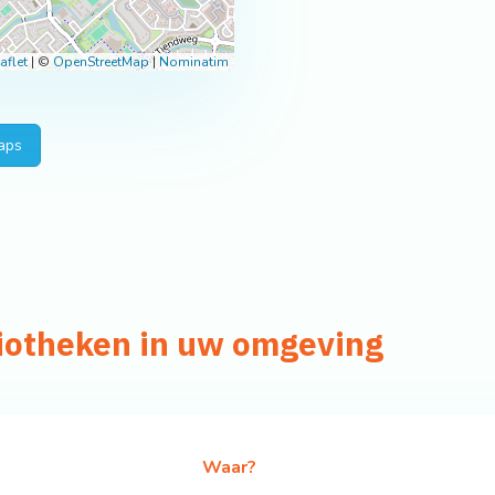
aflet
|
©
OpenStreetMap
|
Nominatim
aps
liotheken in uw omgeving
Waar?