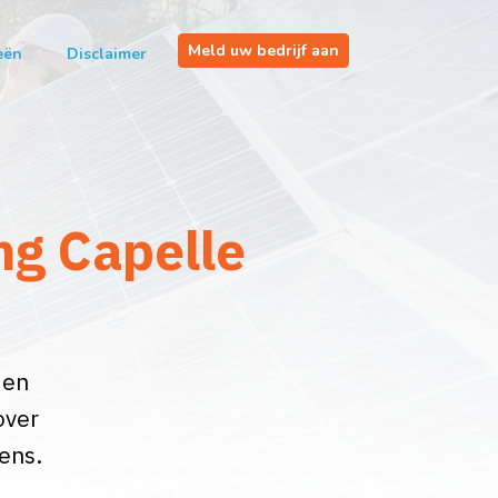
Meld uw bedrijf aan
eën
Disclaimer
ng Capelle
den
over
ens.