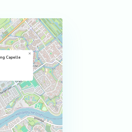
×
ing Capelle