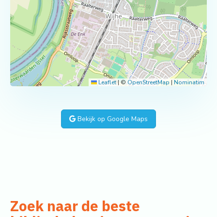
Leaflet
|
©
OpenStreetMap
|
Nominatim
Bekijk op Google Maps
Zoek naar de beste