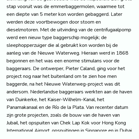
stap vooruit was de emmerbaggermolen, waarmee tot
een diepte van 5 meter kon worden gebaggerd. Later
werden deze voortbewogen door stoom en
dieselmotoren. Met de uitvinding van de centrifugaalpomp
werd een nieuw type baggerschip mogelijk; de
sleephopperzuiger die al gebruikt kon worden bij de
aanleg van de Nieuwe Waterweg. Hieraan werd in 1868
begonnen en het was een enorme stimulans voor de
baggeraars. De ontwerper, Pieter Caland, ging voor het
project nog naar het buitenland om te zien hoe men
baggerde, na het Nieuwe Waterweg-project was dit
andersom. Nederlandse baggeraars werkten aan de haven
van Duinkerke, het Kaiser-Wilhelm-Kanal, het
Panamakanaal en de Río de la Plata. Van recenter datum
zijn grote projecten, zoals de bouw van de haven van
Jubail, het opspuiten van Chek Lap Kok voor Hong Kong
International Airport, opspuitingen in Singapore en in Dubai
de Palmeilanden en The World.