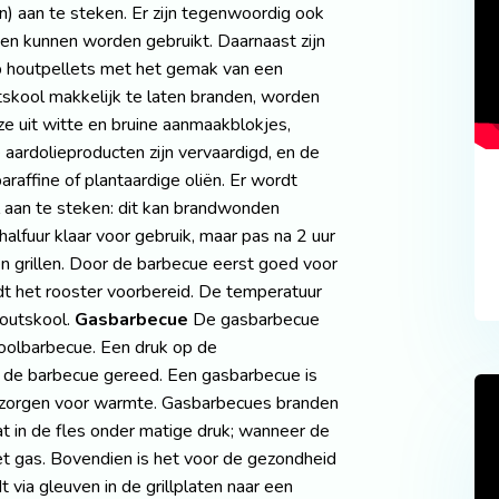
n) aan te steken. Er zijn tegenwoordig ook
nen kunnen worden gebruikt. Daarnaast zijn
p houtpellets met het gemak van een
kool makkelijk te laten branden, worden
e uit witte en bruine aanmaakblokjes,
 aardolieproducten zijn vervaardigd, en de
raffine of plantaardige oliën. Er wordt
l aan te steken: dit kan brandwonden
alfuur klaar voor gebruik, maar pas na 2 uur
 grillen. Door de barbecue eerst goed voor
t het rooster voorbereid. De temperatuur
houtskool.
Gasbarbecue
De gasbarbecue
oolbarbecue. Een druk op de
s de barbecue gereed. Een gasbarbecue is
in zorgen voor warmte. Gasbarbecues branden
at in de fles onder matige druk; wanneer de
t gas. Bovendien is het voor de gezondheid
via gleuven in de grillplaten naar een