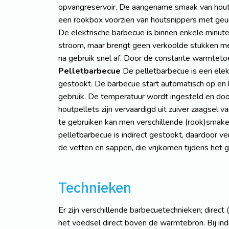
opvangreservoir. De aangename smaak van hout
een rookbox voorzien van houtsnippers met geur
De elektrische barbecue is binnen enkele minu
stroom, maar brengt geen verkoolde stukken me
na gebruik snel af. Door de constante warmteto
Pelletbarbecue
De pelletbarbecue is een elek
gestookt. De barbecue start automatisch op en 
gebruik. De temperatuur wordt ingesteld en doo
houtpellets zijn vervaardigd uit zuiver zaagsel 
te gebruiken kan men verschillende (rook)smak
pelletbarbecue is indirect gestookt, daardoor v
de vetten en sappen, die vrijkomen tijdens het g
Technieken
Er zijn verschillende barbecuetechnieken; direct (g
het voedsel direct boven de warmtebron. Bij ind