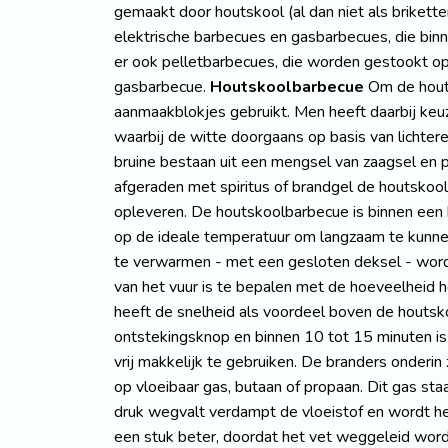
gemaakt door houtskool (al dan niet als brikette
elektrische barbecues en gasbarbecues, die bin
er ook pelletbarbecues, die worden gestookt o
gasbarbecue.
Houtskoolbarbecue
Om de houts
aanmaakblokjes gebruikt. Men heeft daarbij keuz
waarbij de witte doorgaans op basis van lichtere
bruine bestaan uit een mengsel van zaagsel en pa
afgeraden met spiritus of brandgel de houtskoo
opleveren. De houtskoolbarbecue is binnen een h
op de ideale temperatuur om langzaam te kunnen
te verwarmen - met een gesloten deksel - word
van het vuur is te bepalen met de hoeveelheid 
heeft de snelheid als voordeel boven de houtsk
ontstekingsknop en binnen 10 tot 15 minuten i
vrij makkelijk te gebruiken. De branders onder
op vloeibaar gas, butaan of propaan. Dit gas sta
druk wegvalt verdampt de vloeistof en wordt he
een stuk beter, doordat het vet weggeleid wordt 