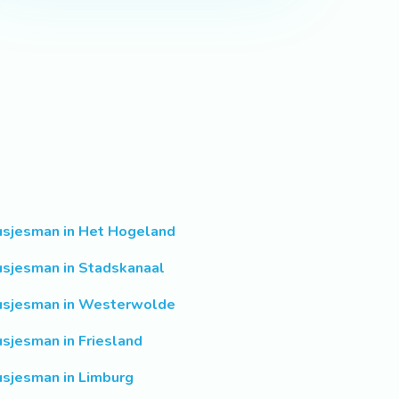
usjesman in Het Hogeland
usjesman in Stadskanaal
usjesman in Westerwolde
usjesman in Friesland
usjesman in Limburg