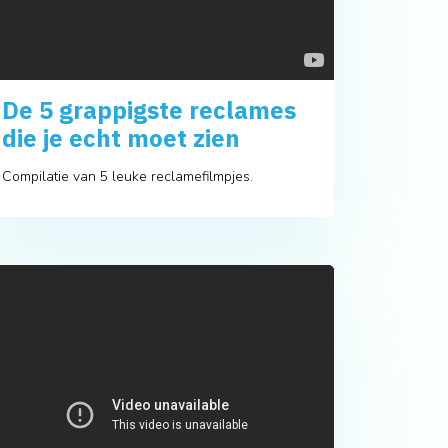
De 5 grappigste reclames
die je echt moet zien
Compilatie van 5 leuke reclamefilmpjes.