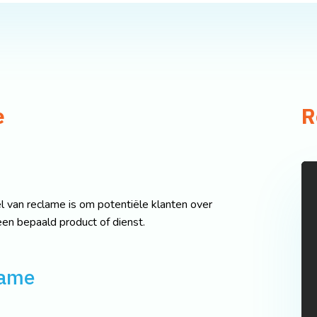
e
R
 van reclame is om potentiële klanten over
een bepaald product of dienst.
lame