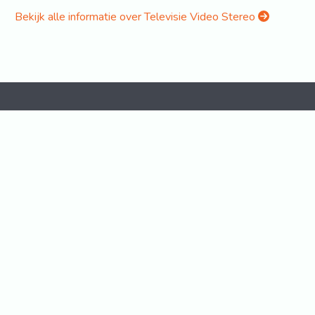
Bekijk alle informatie over Televisie Video Stereo
Home
Disclaimer
Contact
Volg ons op social media