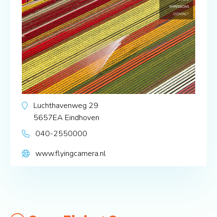
Luchthavenweg 29
5657EA
Eindhoven
040-2550000
www.flyingcamera.nl