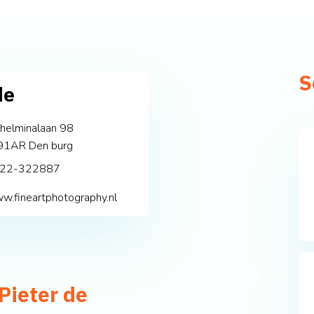
S
de
helminalaan 98
91AR
Den burg
22-322887
w.fineartphotography.nl
Pieter de