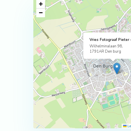
+
−
Vries Fotograaf Pieter
Wilhelminalaan 98,
1791AR Den burg
Le