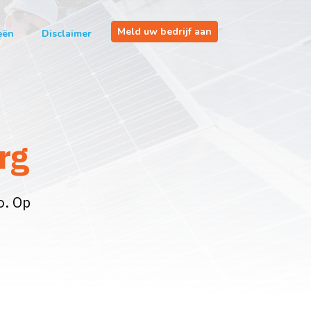
Meld uw bedrijf aan
eën
Disclaimer
rg
o. Op