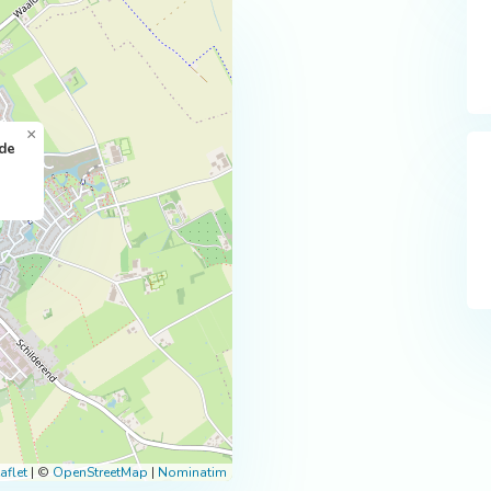
×
 de
aflet
|
©
OpenStreetMap
|
Nominatim