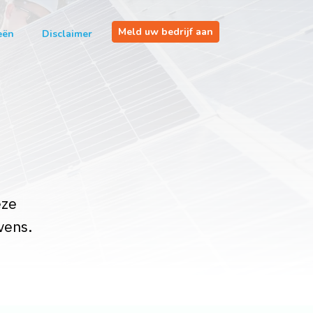
Meld uw bedrijf aan
eën
Disclaimer
eze
vens.