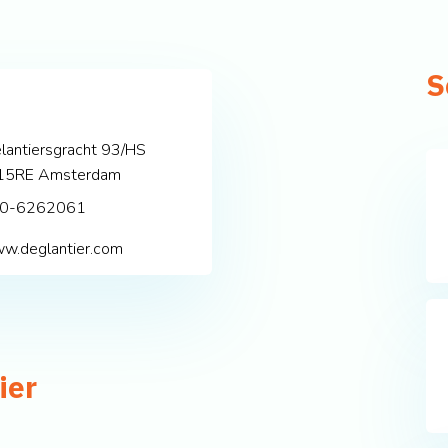
S
lantiersgracht 93/HS
15RE
Amsterdam
0-6262061
w.deglantier.com
ier