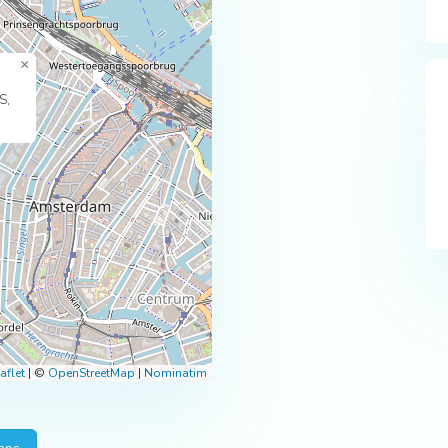
×
S,
aflet
|
©
OpenStreetMap
|
Nominatim