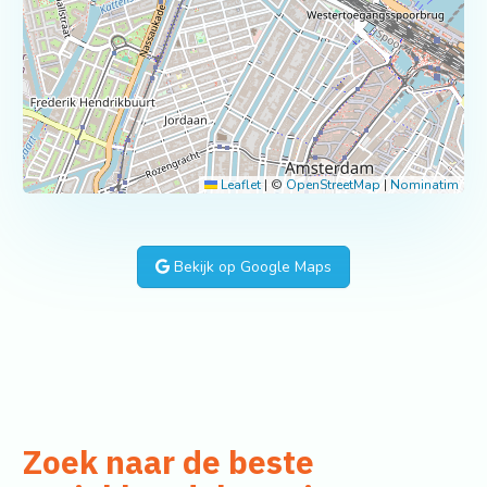
Leaflet
|
©
OpenStreetMap
|
Nominatim
Bekijk op Google Maps
Zoek naar de beste