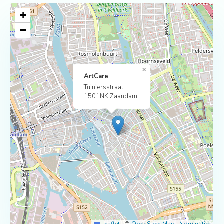
+
−
×
ArtCare
Tuiniersstraat,
1501NK Zaandam
Leaflet
|
©
OpenStreetMap
|
Nominatim