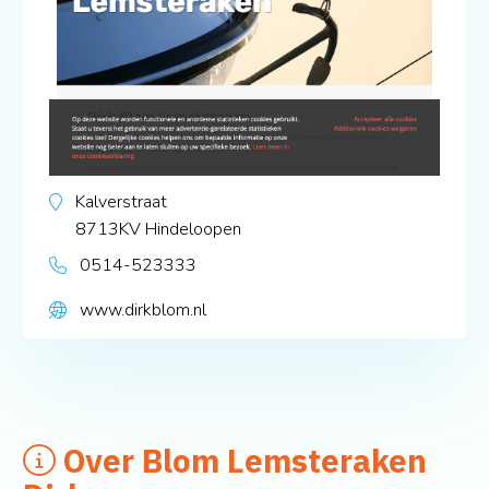
Kalverstraat
8713KV
Hindeloopen
0514-523333
www.dirkblom.nl
Over Blom Lemsteraken