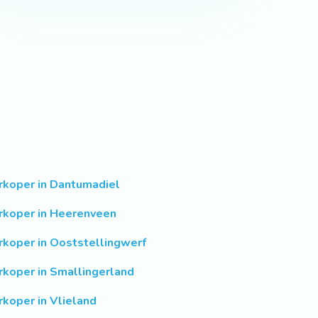
rkoper in Dantumadiel
rkoper in Heerenveen
rkoper in Ooststellingwerf
rkoper in Smallingerland
rkoper in Vlieland