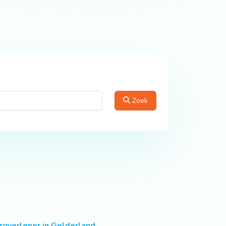
Zoek
rgverlener in Gelderland