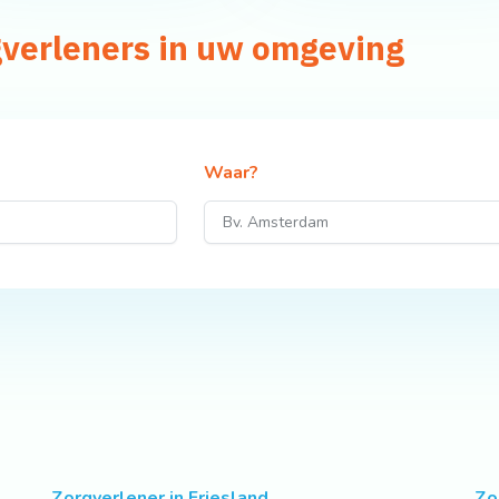
gverleners in uw omgeving
Waar?
Zorgverlener in Friesland
Zo