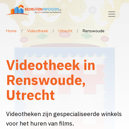
Home
Videotheek
Utrecht
Renswoude
Videotheek in
Renswoude,
Utrecht
Videotheken zijn gespecialiseerde winkels
voor het huren van films.