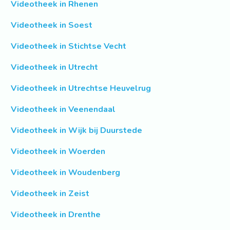
Videotheek in Rhenen
Videotheek in Soest
Videotheek in Stichtse Vecht
Videotheek in Utrecht
Videotheek in Utrechtse Heuvelrug
Videotheek in Veenendaal
Videotheek in Wijk bij Duurstede
Videotheek in Woerden
Videotheek in Woudenberg
Videotheek in Zeist
Videotheek in Drenthe