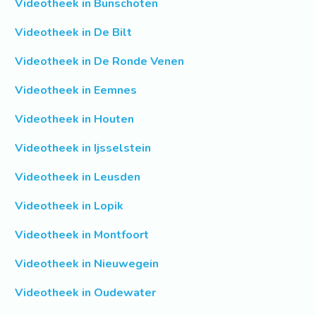
Videotheek in Bunschoten
Videotheek in De Bilt
Videotheek in De Ronde Venen
Videotheek in Eemnes
Videotheek in Houten
Videotheek in Ijsselstein
Videotheek in Leusden
Videotheek in Lopik
Videotheek in Montfoort
Videotheek in Nieuwegein
Videotheek in Oudewater