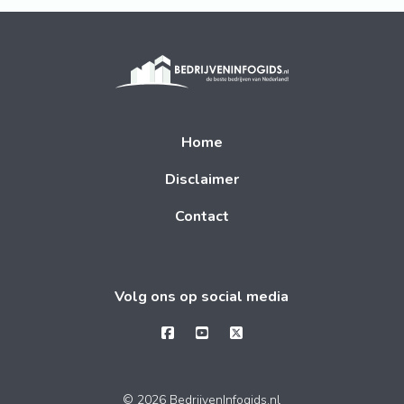
Home
Disclaimer
Contact
Volg ons op social media
© 2026 BedrijvenInfogids.nl