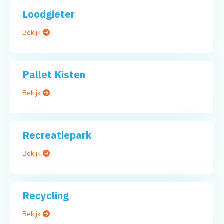
Loodgieter
Bekijk
Pallet Kisten
Bekijk
Recreatiepark
Bekijk
Recycling
Bekijk