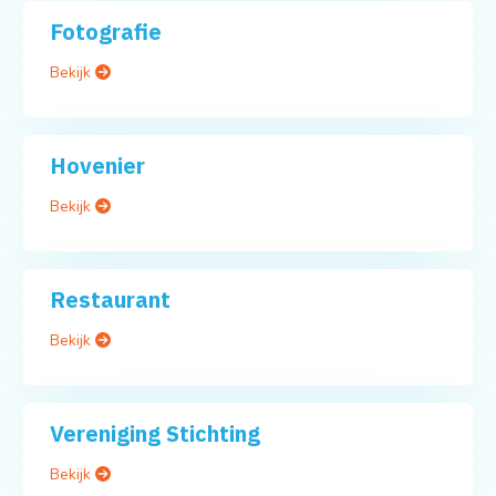
Fotografie
Bekijk
Hovenier
Bekijk
Restaurant
Bekijk
Vereniging Stichting
Bekijk