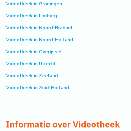
Videotheek in Groningen
Videotheek in Limburg
Videotheek in Noord-Brabant
Videotheek in Noord-Holland
Videotheek in Overijssel
Videotheek in Utrecht
Videotheek in Zeeland
Videotheek in Zuid-Holland
Informatie over Videotheek