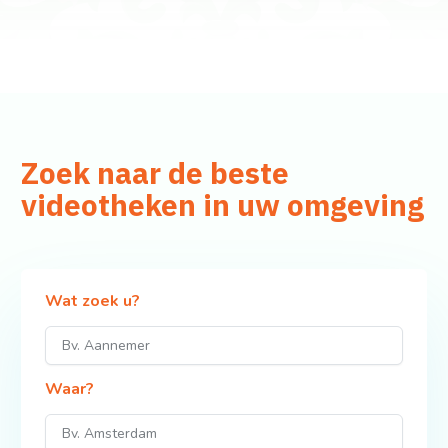
Zoek naar de beste
videotheken in uw omgeving
Wat zoek u?
Waar?