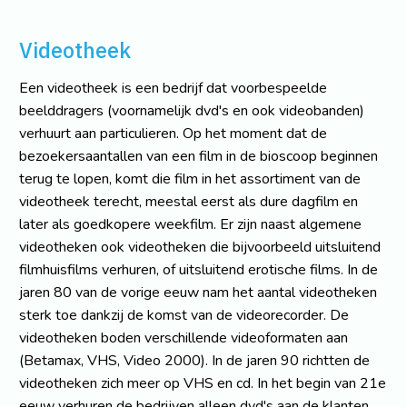
Videotheek
Een videotheek is een bedrijf dat voorbespeelde
beelddragers (voornamelijk dvd's en ook videobanden)
verhuurt aan particulieren. Op het moment dat de
bezoekersaantallen van een film in de bioscoop beginnen
terug te lopen, komt die film in het assortiment van de
videotheek terecht, meestal eerst als dure dagfilm en
later als goedkopere weekfilm. Er zijn naast algemene
videotheken ook videotheken die bijvoorbeeld uitsluitend
filmhuisfilms verhuren, of uitsluitend erotische films. In de
jaren 80 van de vorige eeuw nam het aantal videotheken
sterk toe dankzij de komst van de videorecorder. De
videotheken boden verschillende videoformaten aan
(Betamax, VHS, Video 2000). In de jaren 90 richtten de
videotheken zich meer op VHS en cd. In het begin van 21e
eeuw verhuren de bedrijven alleen dvd's aan de klanten.