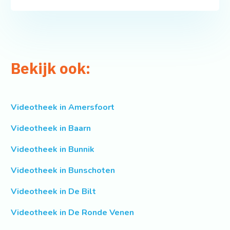
Bekijk ook:
Videotheek in Amersfoort
Videotheek in Baarn
Videotheek in Bunnik
Videotheek in Bunschoten
Videotheek in De Bilt
Videotheek in De Ronde Venen