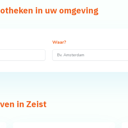
eotheken in uw omgeving
Waar?
ven in Zeist