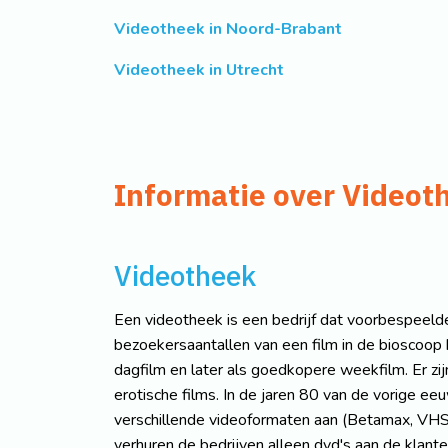
Videotheek in Noord-Brabant
Videotheek in Utrecht
Informatie over Videot
Videotheek
Een videotheek is een bedrijf dat voorbespeeld
bezoekersaantallen van een film in de bioscoop 
dagfilm en later als goedkopere weekfilm. Er zij
erotische films. In de jaren 80 van de vorige 
verschillende videoformaten aan (Betamax, VHS,
verhuren de bedrijven alleen dvd's aan de klant