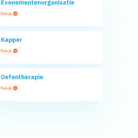
Evenementenorganisatie
Bekijk
Kapper
Bekijk
Oefentherapie
Bekijk