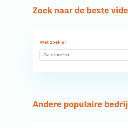
Zoek naar de beste vid
Wat zoek u?
Andere populaire bedrij