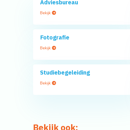
Adviesbureau
Bekijk
Fotografie
Bekijk
Studiebegeleiding
Bekijk
Bekijk ook: