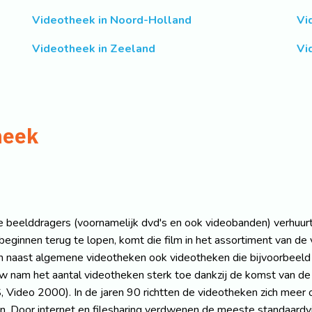
Videotheek in Noord-Holland
Vi
Videotheek in Zeeland
Vi
heek
e beelddragers (voornamelijk dvd's en ook videobanden) verhuurt
beginnen terug te lopen, komt die film in het assortiment van de 
n naast algemene videotheken ook videotheken die bijvoorbeeld ui
eeuw nam het aantal videotheken sterk toe dankzij de komst van 
 Video 2000). In de jaren 90 richtten de videotheken zich meer
en. Door internet en filesharing verdwenen de meeste standaardvi