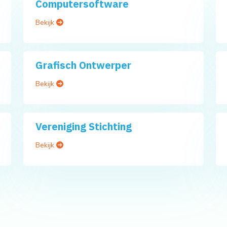
Computersoftware
Bekijk
Grafisch Ontwerper
Bekijk
Vereniging Stichting
Bekijk