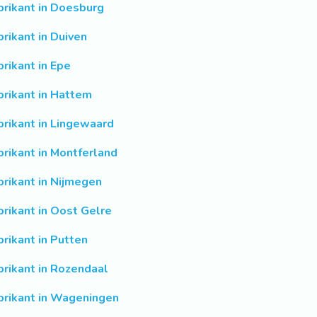
brikant in Doesburg
brikant in Duiven
brikant in Epe
brikant in Hattem
brikant in Lingewaard
brikant in Montferland
brikant in Nijmegen
brikant in Oost Gelre
brikant in Putten
brikant in Rozendaal
brikant in Wageningen