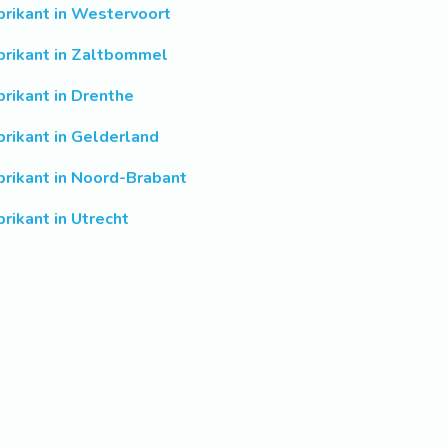
brikant in Westervoort
brikant in Zaltbommel
brikant in Drenthe
brikant in Gelderland
brikant in Noord-Brabant
brikant in Utrecht