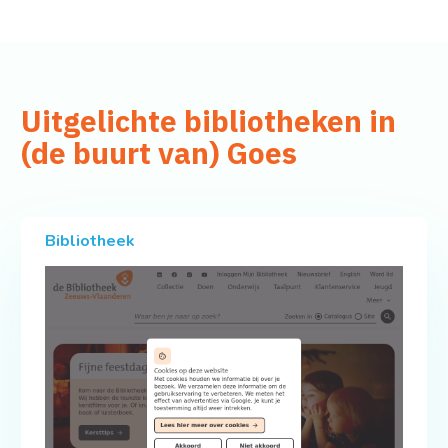
Uitgelichte bibliotheken in
(de buurt van) Goes
Bibliotheek