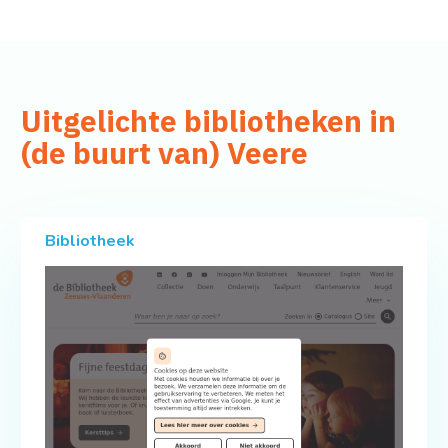
Uitgelichte bibliotheken in
(de buurt van) Veere
Bibliotheek